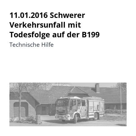
Fördern & Spenden
11.01.2016 Schwerer
Historie
Verkehrsunfall mit
Todesfolge auf der B199
Jugendfeuerwehr
Technische Hilfe
Kontakt
29.01.2016 BMA Altenheim
„Haus am Mühlenstrom“
13:38 Uhr