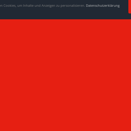
 Cookies, um Inhalte und Anzeigen zu personalisieren.
Datenschutzerklärung
Jugendfeuerwehr Medelby-Holt
rklärung
|
Kontakt