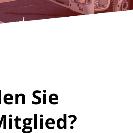
en Sie
itglied?