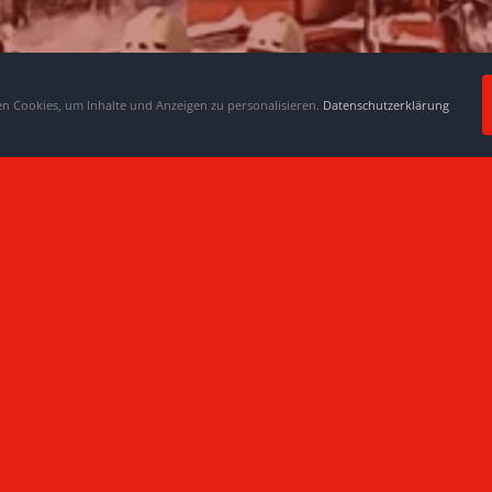
Pack mit an für die Gemeinschaft.
 Cookies, um Inhalte und Anzeigen zu personalisieren.
Datenschutzerklärung
ives Mitglied we
Jetzt informieren