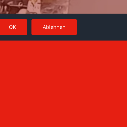
OK
Ablehnen
rden