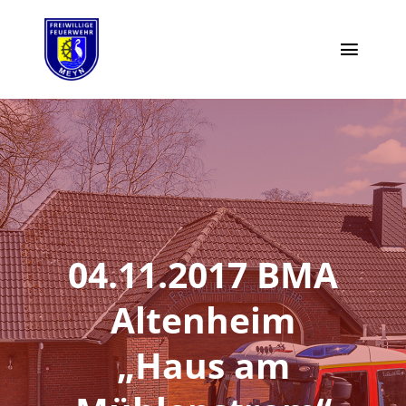
Zum
Inhalt
Toggl
springen
Naviga
Moin
Highlights
Einsätze
04.11.2017 BMA
Termine
Altenheim
Vorstand
„Haus am
Aktiv werden