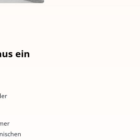
us ein
der
ümer
hnischen