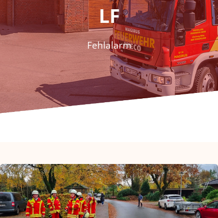
Fördern & Spenden
LF
Historie
Fehlalarm
Jugendfeuerwehr
Kontakt