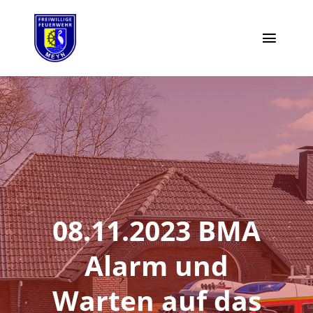
Zum
Inhalt
Toggl
springen
Naviga
Moin
Highlights
Einsätze
Termine
08.11.2023 BMA
Vorstand
Alarm und
Aktiv werden
Warten auf das