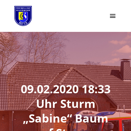
Zum
Inhalt
Toggl
springen
Naviga
Moin
Highlights
Einsätze
09.02.2020 18:33
Termine
Uhr Sturm
Vorstand
„Sabine“ Baum
Aktiv werden