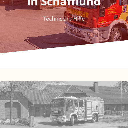
in Schafflund
Fördern & Spenden
Technische Hilfe
Historie
Jugendfeuerwehr
Kontakt