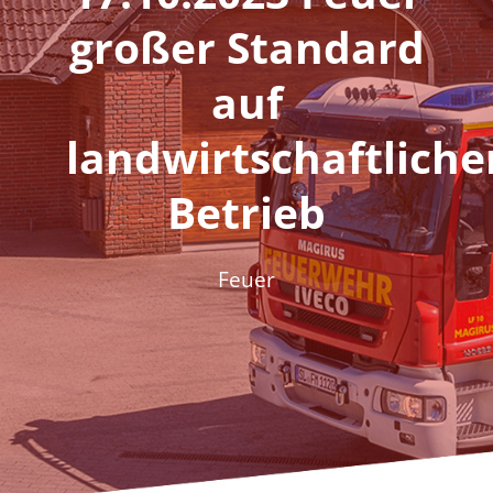
Fördern & Spenden
großer Standard
Historie
auf
Jugendfeuerwehr
landwirtschaftlich
Betrieb
Kontakt
Feuer