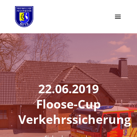
Zum
Inhalt
Toggl
springen
Naviga
Moin
Highlights
Einsätze
22.06.2019
Termine
Floose-Cup
Vorstand
Verkehrssicherung
Aktiv werden