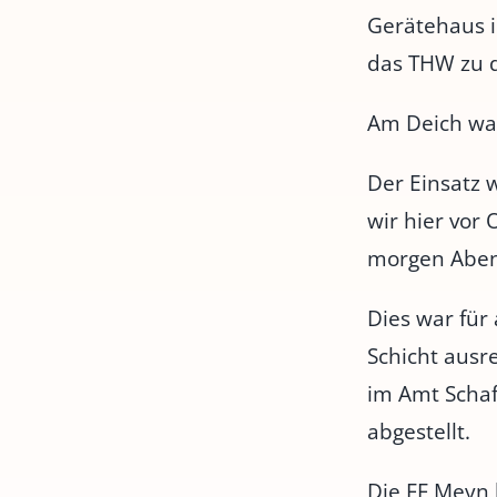
Gerätehaus i
das THW zu 
Am Deich war 
Der Einsatz 
wir hier vor
morgen Aben
Dies war für 
Schicht ausr
im Amt Schaf
abgestellt.
Die FF Meyn 