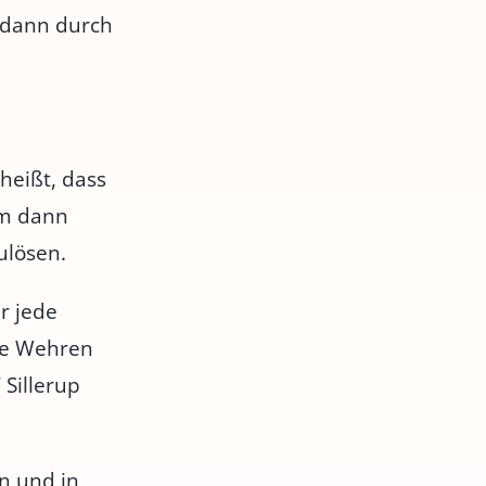
e dann durch
heißt, dass
um dann
ulösen.
ür jede
lle Wehren
 Sillerup
n und in