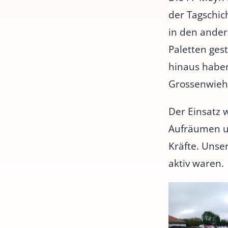
der Tagschic
in den ander
Paletten ges
hinaus haben
Grossenwiehe
Der Einsatz 
Aufräumen un
Kräfte. Unse
aktiv waren.