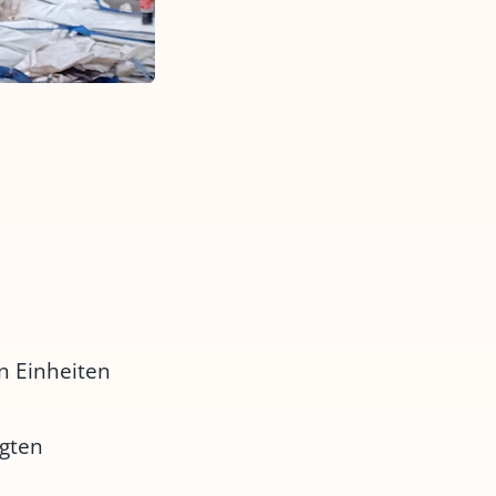
n Einheiten
:
igten