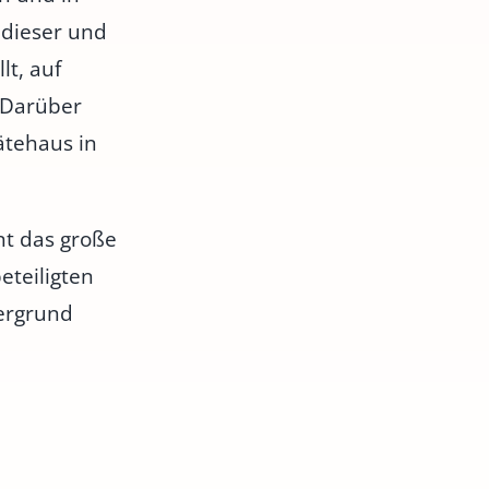
 dieser und
lt, auf
. Darüber
ätehaus in
nt das große
eteiligten
tergrund