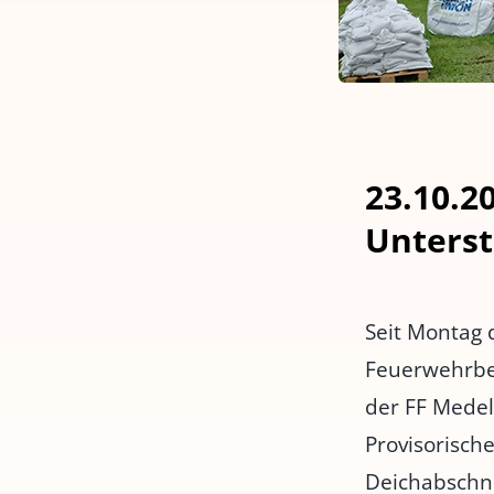
23.10.2
Unterst
Seit Montag 
Feuerwehrber
der FF Medelb
Provisorisch
Deichabschni