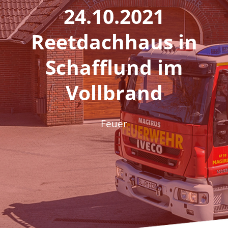
Fördern & Spenden
24.10.2021
Reetdachhaus in
Historie
Schafflund im
Jugendfeuerwehr
Vollbrand
Kontakt
Feuer