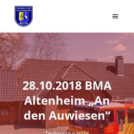
Zum
Inhalt
Toggl
springen
Naviga
Moin
Highlights
Einsätze
28.10.2018 BMA
Termine
Altenheim „An
Vorstand
den Auwiesen“
Aktiv werden
Technische Hilfe