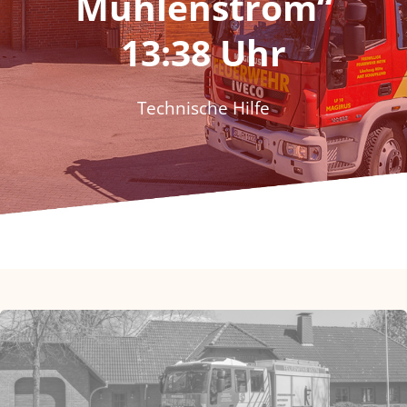
Mühlenstrom“
Fördern & Spenden
13:38 Uhr
Historie
Technische Hilfe
Jugendfeuerwehr
Kontakt