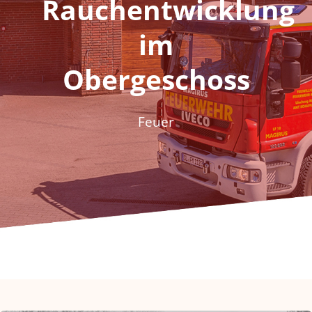
Rauchentwicklung
Fördern & Spenden
im
Historie
Obergeschoss
Jugendfeuerwehr
Feuer
Kontakt